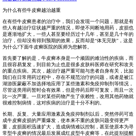
为什么有些牛皮癣越治越重
在有些牛皮癣患者的治疗中，我们会发现一个问题，那就是有
些人有越治疗症状越严重的情况，即使不间断地用药，皮损也
是逐渐地扩大，一些人甚至要经历过十几年，甚至是几十年的
治疗，但却没有得到预期的效果，反而却是“体无完肤”，这是
为什么?下面牛皮癣医院的医师为您解答。
首先要了解的是，牛皮癣本身是一个顽固的难治性的疾病，而
且很容易复发，到目前为止也是很多皮肤科医师在研究和攻关
的重点疾病。其次，越治疗越严重可能与患者自身有关，比如
我们在日常用药过程中，存在不规范治疗的问题，或者是被江
湖游医蒙蔽不加选择地应用了某些激素和免疫抑制剂等情况，
尽管这类用药暂时会有效果，但是停药后即可复发，而且一次
比一次严重。一旦对某些药物产生了依赖性，改用其他药物就
很难控制病情，这对疾病的治疗是十分不利的。
长期、反复、大量应用激素及免疫抑制剂以后，突然停药可造
成牛皮癣皮损的严重爆发，使本来不重的皮肤问题变得更严
重，皮损面积迅速扩大，造成病情难以控制，甚至使原本为寻
常型牛皮癣的情况最后发展成红皮型牛皮癣等，在此提别提醒