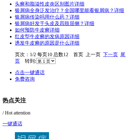
头癣和脂溢性皮炎区别图片
详细
银屑病全身泛发治疗？全国哪里能看银屑病？
详细
银屑病传染吗用什么药？
详细
银屑病好发于头皮及四肢屈侧？
详细
如何预防牛皮癣
详细
红皮型牛皮癣的发病原因
详细
诱发牛皮癣的原因是什么
详细
页次：1/2 每页10 总数12 首页 上一页
下一页
尾
页
转到:
点击一键通话
免费咨询
热点关注
/ Hot attention
一键通话