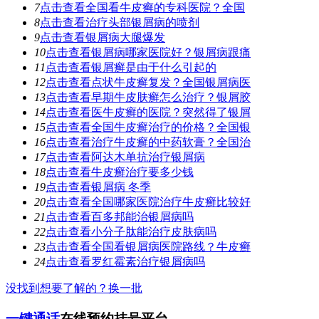
7
点击查看
全国看牛皮癣的专科医院？全国
8
点击查看
治疗头部银屑病的喷剂
9
点击查看
银屑病大腿爆发
10
点击查看
银屑病哪家医院好？银屑病跟痛
11
点击查看
银屑癣是由于什么引起的
12
点击查看
点状牛皮癣复发？全国银屑病医
13
点击查看
早期牛皮肤癣怎么治疗？银屑胶
14
点击查看
医牛皮癣的医院？突然得了银屑
15
点击查看
全国牛皮癣治疗的价格？全国银
16
点击查看
治疗牛皮癣的中药软膏？全国治
17
点击查看
阿达木单抗治疗银屑病
18
点击查看
牛皮癣治疗要多少钱
19
点击查看
银屑病 冬季
20
点击查看
全国哪家医院治疗牛皮癣比较好
21
点击查看
百多邦能治银屑病吗
22
点击查看
小分子肽能治疗皮肤病吗
23
点击查看
全国看银屑病医院路线？牛皮癣
24
点击查看
罗红霉素治疗银屑病吗
没找到想要了解的？换一批
一键通话
在线预约挂号平台