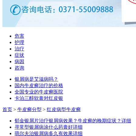
危害
护理
治疗
症状
病因
咨询
银屑病是艾滋病吗？
国内牛皮癣治疗的价格
全国专业的牛皮癣医院
卡泊三醇软膏对红皮银
首页
>
牛皮癣分型
>
红皮病型牛皮癣
郁金银屑片治疗银屑病效果？牛皮癣的晚期症状？
详细
寻常型银屑病涂什么药膏好
详细
萌尔夫治银屑病多久有效果
详细