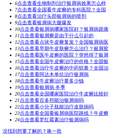
6
点击查看
生物制剂治疗银屑病效果怎么样
7
点击查看
全国看牛皮癣的专科医院？全国
8
点击查看
治疗头部银屑病的喷剂
9
点击查看
银屑病大腿爆发
10
点击查看
银屑病哪家医院好？银屑病跟痛
11
点击查看
银屑癣是由于什么引起的
12
点击查看
点状牛皮癣复发？全国银屑病医
13
点击查看
早期牛皮肤癣怎么治疗？银屑胶
14
点击查看
医牛皮癣的医院？突然得了银屑
15
点击查看
全国牛皮癣治疗的价格？全国银
16
点击查看
治疗牛皮癣的中药软膏？全国治
17
点击查看
阿达木单抗治疗银屑病
18
点击查看
牛皮癣治疗要多少钱
19
点击查看
银屑病 冬季
20
点击查看
全国哪家医院治疗牛皮癣比较好
21
点击查看
百多邦能治银屑病吗
22
点击查看
小分子肽能治疗皮肤病吗
23
点击查看
全国看银屑病医院路线？牛皮癣
24
点击查看
罗红霉素治疗银屑病吗
没找到想要了解的？换一批