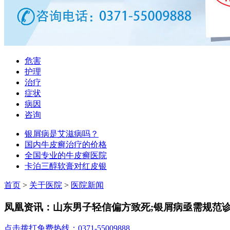
危害
护理
治疗
症状
病因
咨询
银屑病是艾滋病吗？
国内牛皮癣治疗的价格
全国专业的牛皮癣医院
卡泊三醇软膏对红皮银
首页
>
关于医院
>
医院新闻
凤凰资讯：山东男子轻信偏方致死;银屑病亟需规范
点击拨打免费热线：0371-55009888