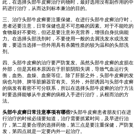
此，在选择头部牛皮癣治疗药物时，最好选用没有副作用的中
药进行治疗，从而达到标本兼治的目的。
三、治疗头部牛皮癣要注重保健。在进行头部牛皮癣治疗时，
患者还要注意，日常保健也是不可忽略的因素。对于不能吃的
食物最好不要吃，但还是要注意补充营养，增强自身抗病能
力。在选择头部洗剂时，不要使用一般的去屑洗发水或洗发
膏，要适当选择一些外用具有杀菌性质的较为温和的头部洗
剂。
四、头部牛皮癣的治疗要严防复发。虽然头部牛皮癣的皮损在
外部，但是其根本原因在于肝脏阴阳失调，导致气血运行失
衡，血热、血燥、血瘀等症。除了肝脏之外，头部牛皮癣的发
病也与肺、脾等脏腑器官有关。另外，外部诱因与头部牛皮癣
的病发有着密不可分联系，所以在选择头部牛皮癣的治疗方法
时要选择能够从牛皮癣的病根入手进行治疗，从根而治的方
法。
头部牛皮癣日常注意事项有哪些?
头部牛皮癣患者朋友们在进
行治疗的时候必须要知道，治疗需要抓紧时间，及早进行治
疗，第二是要合理的选择药物，第三点是要注重保健，严防复
发，第四点就是一定要内外一起治疗。