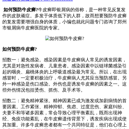
如何预防牛皮癣?
牛皮癣即银屑病的俗称，是一种常见反复发
作的皮肤顽症。多发于体质低下的人群，故而想要预防牛皮癣
的复发需要增强自身的体质，小编也就此问题专门咨询了郑州
市银屑病牛皮癣医院的专家。
如何预防牛皮癣?
招数一：避免感染。感染因素是牛皮癣病人常见的诱发因素，
尤其是对急性发病者、儿童患者。感染因素中以链球菌感染引
起的咽炎、扁桃体炎的上呼吸道感染最为常见。所以，在出现
感冒时，一定要积极治疗，牛皮癣病人尤其应当预防感冒。另
外一种感染是伤口感染。外伤也是诱发牛皮癣的因素之一。这
些外伤情况包括烫伤、抓伤、及手术等。
招数二：避免精神紧张。精神因素已成为激发或加剧病情的首
要因素。工作紧张、精神抑郁、焦虑、过度悲伤、家庭纠纷、
夫妻不和等诸多因素，常会导致心理平衡紊乱，既而出现神
经、免疫功能紊乱，在牛皮癣遗传背景下，诱发疾病出现或使
其加重。许多牛皮癣患者都有一个共同特征是，他们在心理上