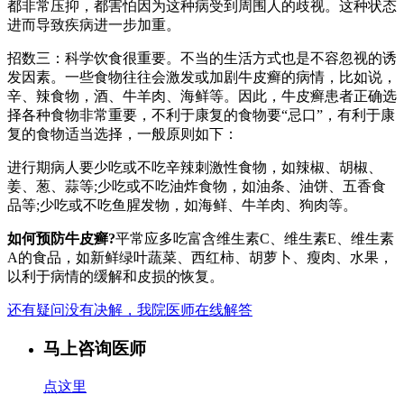
都非常压抑，都害怕因为这种病受到周围人的歧视。这种状态
进而导致疾病进一步加重。
招数三：科学饮食很重要。不当的生活方式也是不容忽视的诱
发因素。一些食物往往会激发或加剧牛皮癣的病情，比如说，
辛、辣食物，酒、牛羊肉、海鲜等。因此，牛皮癣患者正确选
择各种食物非常重要，不利于康复的食物要“忌口”，有利于康
复的食物适当选择，一般原则如下：
进行期病人要少吃或不吃辛辣刺激性食物，如辣椒、胡椒、
姜、葱、蒜等;少吃或不吃油炸食物，如油条、油饼、五香食
品等;少吃或不吃鱼腥发物，如海鲜、牛羊肉、狗肉等。
如何预防牛皮癣?
平常应多吃富含维生素C、维生素E、维生素
A的食品，如新鲜绿叶蔬菜、西红柿、胡萝卜、瘦肉、水果，
以利于病情的缓解和皮损的恢复。
还有疑问没有决解，我院医师在线解答
马上咨询医师
点这里