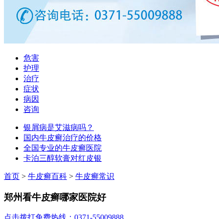
危害
护理
治疗
症状
病因
咨询
银屑病是艾滋病吗？
国内牛皮癣治疗的价格
全国专业的牛皮癣医院
卡泊三醇软膏对红皮银
首页
>
牛皮癣百科
>
牛皮癣常识
郑州看牛皮癣哪家医院好
点击拨打免费热线：0371-55009888