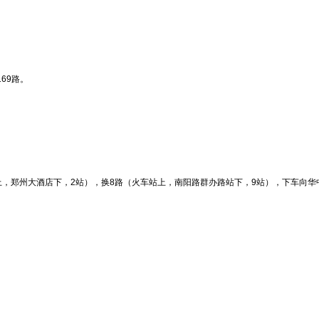
169路。
，郑州大酒店下，2站），换8路（火车站上，南阳路群办路站下，9站），下车向华中