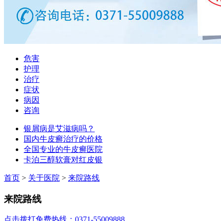
危害
护理
治疗
症状
病因
咨询
银屑病是艾滋病吗？
国内牛皮癣治疗的价格
全国专业的牛皮癣医院
卡泊三醇软膏对红皮银
首页
>
关于医院
>
来院路线
来院路线
点击拨打免费热线：0371-55009888