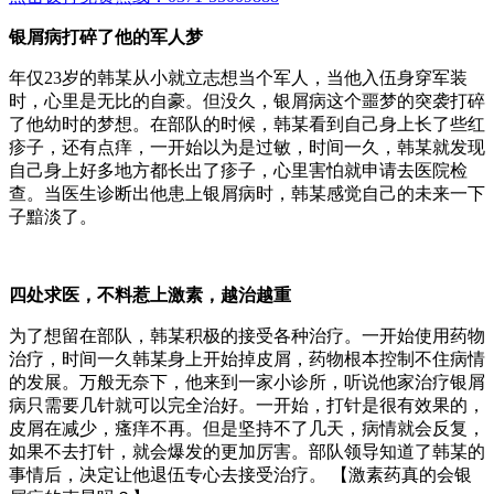
银屑病打碎了他的军人梦
年仅23岁的韩某从小就立志想当个军人，当他入伍身穿军装
时，心里是无比的自豪。但没久，银屑病这个噩梦的突袭打碎
了他幼时的梦想。在部队的时候，韩某看到自己身上长了些红
疹子，还有点痒，一开始以为是过敏，时间一久，韩某就发现
自己身上好多地方都长出了疹子，心里害怕就申请去医院检
查。当医生诊断出他患上银屑病时，韩某感觉自己的未来一下
子黯淡了。
四处求医，不料惹上激素，越治越重
为了想留在部队，韩某积极的接受各种治疗。一开始使用药物
治疗，时间一久韩某身上开始掉皮屑，药物根本控制不住病情
的发展。万般无奈下，他来到一家小诊所，听说他家治疗银屑
病只需要几针就可以完全治好。一开始，打针是很有效果的，
皮屑在减少，瘙痒不再。但是坚持不了几天，病情就会反复，
如果不去打针，就会爆发的更加厉害。部队领导知道了韩某的
事情后，决定让他退伍专心去接受治疗。 【激素药真的会银