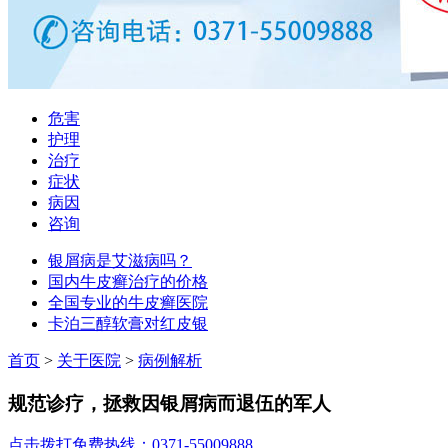
危害
护理
治疗
症状
病因
咨询
银屑病是艾滋病吗？
国内牛皮癣治疗的价格
全国专业的牛皮癣医院
卡泊三醇软膏对红皮银
首页
>
关于医院
>
病例解析
规范诊疗，拯救因银屑病而退伍的军人
点击拨打免费热线：0371-55009888